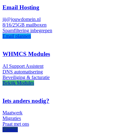
Email Hosting
jij@jouwdomein.nl
8/16/25GB mailboxen
Spamfiltering inbegrepen
Email plannen
WHMCS Modules
AI Support Assistent
DNS automatisering
Beveiliging & facturatie
Bekijk Modules
Iets anders nodig?
Maatwerk
Migraties
Praat met ons
Contact