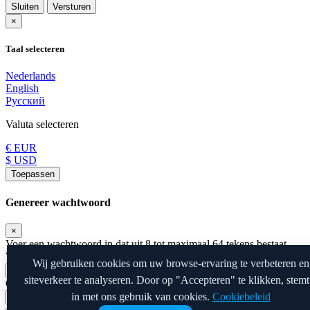
Sluiten
Versturen
×
Taal selecteren
Nederlands
English
Русский
Valuta selecteren
€ EUR
$ USD
Toepassen
Genereer wachtwoord
×
Voer een wachtwoord in dat uit 8 tot maximaal 64 tekens bestaat.
Wachtwoord Lengte
Wij gebruiken cookies om uw browse-ervaring te verbeteren en
siteverkeer te analyseren. Door op "Accepteren" te klikken, stemt
Gegenereerd Wachtwoord
in met ons gebruik van cookies.
Cookiebeleid