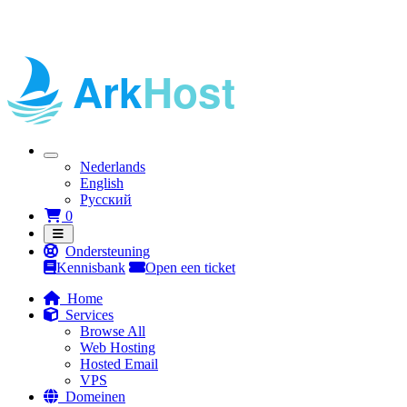
Nederlands
English
Русский
Winkelwagen
0
Ondersteuning
Kennisbank
Open een ticket
Home
Services
Browse All
Web Hosting
Hosted Email
VPS
Domeinen