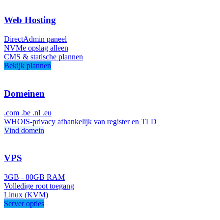
Web Hosting
DirectAdmin paneel
NVMe opslag alleen
CMS & statische plannen
Bekijk plannen
Domeinen
.com .be .nl .eu
WHOIS-privacy afhankelijk van register en TLD
Vind domein
VPS
3GB - 80GB RAM
Volledige root toegang
Linux (KVM)
Server opties