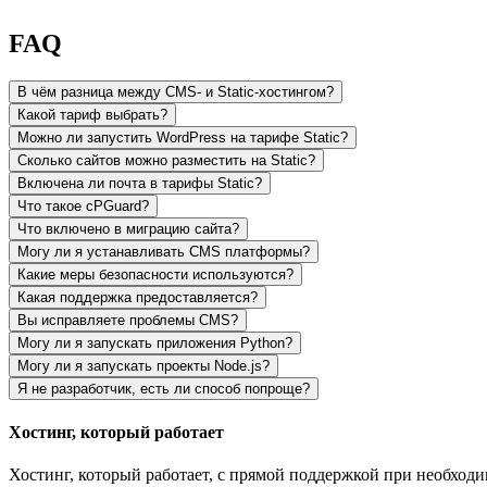
FAQ
В чём разница между CMS- и Static-хостингом?
Какой тариф выбрать?
Можно ли запустить WordPress на тарифе Static?
Сколько сайтов можно разместить на Static?
Включена ли почта в тарифы Static?
Что такое cPGuard?
Что включено в миграцию сайта?
Могу ли я устанавливать CMS платформы?
Какие меры безопасности используются?
Какая поддержка предоставляется?
Вы исправляете проблемы CMS?
Могу ли я запускать приложения Python?
Могу ли я запускать проекты Node.js?
Я не разработчик, есть ли способ попроще?
Хостинг, который работает
Хостинг, который работает, с прямой поддержкой при необходи