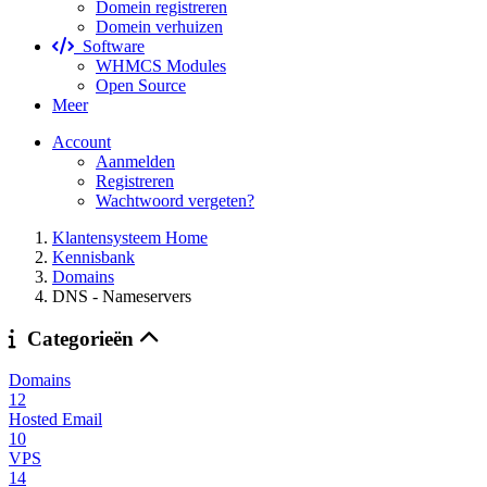
Domein registreren
Domein verhuizen
Software
WHMCS Modules
Open Source
Meer
Account
Aanmelden
Registreren
Wachtwoord vergeten?
Klantensysteem Home
Kennisbank
Domains
DNS - Nameservers
Categorieën
Domains
12
Hosted Email
10
VPS
14