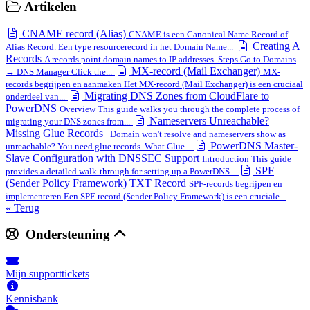
Artikelen
CNAME record (Alias)
CNAME is een Canonical Name Record of
Creating A
Alias Record. Een type resourcerecord in het Domain Name...
Records
A records point domain names to IP addresses. Steps Go to Domains
MX-record (Mail Exchanger)
→ DNS Manager Click the...
MX-
records begrijpen en aanmaken Het MX-record (Mail Exchanger) is een cruciaal
Migrating DNS Zones from CloudFlare to
onderdeel van...
PowerDNS
Overview This guide walks you through the complete process of
Nameservers Unreachable?
migrating your DNS zones from...
Missing Glue Records
Domain won't resolve and nameservers show as
PowerDNS Master-
unreachable? You need glue records. What Glue...
Slave Configuration with DNSSEC Support
Introduction This guide
SPF
provides a detailed walk-through for setting up a PowerDNS...
(Sender Policy Framework) TXT Record
SPF-records begrijpen en
implementeren Een SPF-record (Sender Policy Framework) is een cruciale...
« Terug
Ondersteuning
Mijn supporttickets
Kennisbank