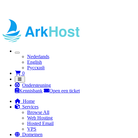
Nederlands
English
Русский
Winkelwagen
0
Ondersteuning
Kennisbank
Open een ticket
Home
Services
Browse All
Web Hosting
Hosted Email
VPS
Domeinen