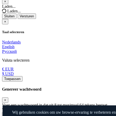
×
Sluiten
Laden...
Laden...
Sluiten
Versturen
×
Taal selecteren
Nederlands
English
Русский
Valuta selecteren
€ EUR
$ USD
Toepassen
Genereer wachtwoord
×
Voer een wachtwoord in dat uit 8 tot maximaal 64 tekens bestaat.
Wachtwoord Lengte
Wij gebruiken cookies om uw browse-ervaring te verbeteren en