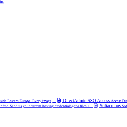
in.
DirectAdmin SSO Access
side Eastern Europe. Every image,...
Access Dir
Softaculous
free. Send us your current hosting credentials (or a files +...
Sof