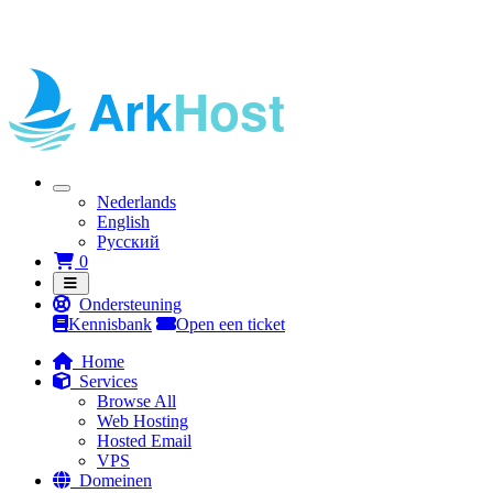
Nederlands
English
Русский
Winkelwagen
0
Ondersteuning
Kennisbank
Open een ticket
Home
Services
Browse All
Web Hosting
Hosted Email
VPS
Domeinen