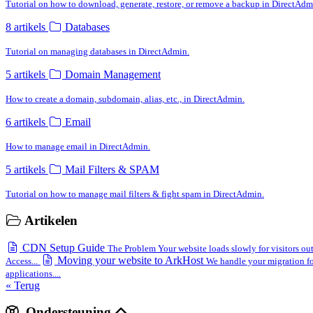
Tutorial on how to download, generate, restore, or remove a backup in DirectAdm
8 artikels
Databases
Tutorial on managing databases in DirectAdmin.
5 artikels
Domain Management
How to create a domain, subdomain, alias, etc., in DirectAdmin.
6 artikels
Email
How to manage email in DirectAdmin.
5 artikels
Mail Filters & SPAM
Tutorial on how to manage mail filters & fight spam in DirectAdmin.
Artikelen
CDN Setup Guide
The Problem Your website loads slowly for visitors out
Moving your website to ArkHost
Access...
We handle your migration for 
applications....
« Terug
Ondersteuning